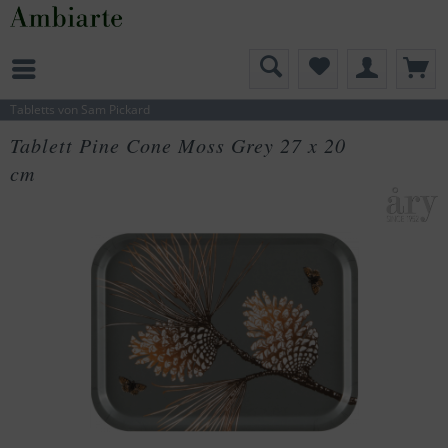
Tabletts von Sam Pickard
Tablett Pine Cone Moss Grey 27 x 20
cm