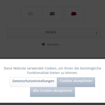
Details
Merken
Diese Website verwendet Cookies, um Ihnen die bestmögliche
Aktiv
Funktionale
Funktionalität bieten zu können.
Cookies akzeptieren
Datenschutzeinstellungen
Aktiv
Marketing
Alle Cookies akzeptieren
Aktiv
Tracking