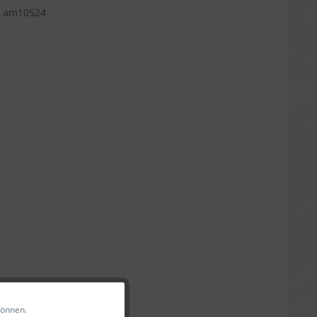
am10524
können.
Aktiv