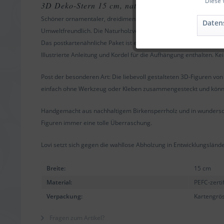
Diese 
Funktionale
3D Deko-Stern 15 cm, natur
Schöner ornamentaler, dreidimensionaler Stern aus Holz zum Se
Daten
Umweltfreundlich. Die Naturholzversion kann nach eigenen Wüns
Marketing
Das postkartenähnliche Paket ist einfach als Geschenk zu verschi
Illustrierte Anleitung und Kordel für die Aufhängung enthalten. Ke
Tracking
Post der besonderen Art: Die liebevoll gestalteten 3D-Figuren vo
einfach ohne Werkzeug oder Kleben zusammengesteckt und können
Handgemacht aus nachhaltigem Birkensperrholz und in wunderschö
Figuren immer eine tolle Überraschung.
Lovi setzt sich gegen die wahllose Abholzung in Entwicklungsländ
Breite:
15 cm
Material:
PEFC-zerti
Verpackung:
Kartengrös
Fragen zum Artikel?