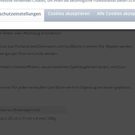
Website verwendet Cookies, um Ihnen die bestmögliche Funktionalität bieten zu 
lbermachen. Sieht sowohl am Weihnachtsbaum auch als Tischdeko toll aus.
Cookies akzeptieren
Alle Cookies akzep
schutzeinstellungen
chen bemalt und dekoriert werden.
cken!
in Kleber oder Werkzeug erforderlich.
n Lovi aus Finnland sind Dekoration und Grußkarte in einem! Die Objekte werden
 gut per Post verschickt werden.
nen schadstofffreien, wasserbasierten Spielzeugfarben lasiert, sind Lovi-
ern ein: Für jeden verkauften Lovi-Baum wird im Gegenzug ein neuer gepflanzt.
fiziertes Birkensperrholz
se L 20 cm x 31 cm x 4 mm, 100g