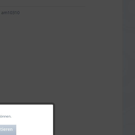
am10310
können.
Aktiv
tieren
Aktiv