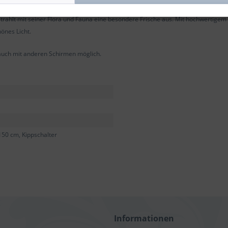
trahlt mit seiner Flora und Fauna eine besondere Frische aus. Mit hochwertigem
önes Licht.
 auch mit anderen Schirmen möglich.
150 cm, Kippschalter
Informationen