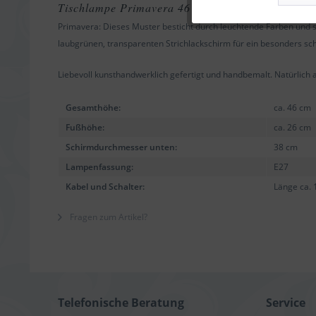
Tischlampe Primavera 46 cm
Primavera: Dieses Muster besticht durch leuchtende Farben und s
Tracking
laubgrünen, transparenten Strichlackschirm für ein besonders sch
Liebevoll kunsthandwerklich gefertigt und handbemalt. Natürlich
Gesamthöhe:
ca. 46 cm
Fußhöhe:
ca. 26 cm
Schirmdurchmesser unten:
38 cm
Lampenfassung:
E27
Kabel und Schalter:
Länge ca. 
Fragen zum Artikel?
Telefonische Beratung
Service